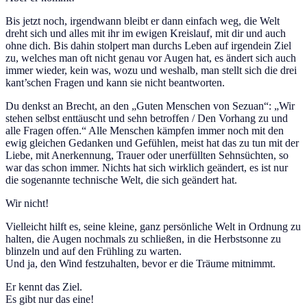
Bis jetzt noch, irgendwann bleibt er dann einfach weg, die Welt
dreht sich und alles mit ihr im ewigen Kreislauf, mit dir und auch
ohne dich. Bis dahin stolpert man durchs Leben auf irgendein Ziel
zu, welches man oft nicht genau vor Augen hat, es ändert sich auch
immer wieder, kein was, wozu und weshalb, man stellt sich die drei
kant’schen Fragen und kann sie nicht beantworten.
Du denkst an Brecht, an den „Guten Menschen von Sezuan“: „Wir
stehen selbst enttäuscht und sehn betroffen / Den Vorhang zu und
alle Fragen offen.“ Alle Menschen kämpfen immer noch mit den
ewig gleichen Gedanken und Gefühlen, meist hat das zu tun mit der
Liebe, mit Anerkennung, Trauer oder unerfüllten Sehnsüchten, so
war das schon immer. Nichts hat sich wirklich geändert, es ist nur
die sogenannte technische Welt, die sich geändert hat.
Wir nicht!
Vielleicht hilft es, seine kleine, ganz persönliche Welt in Ordnung zu
halten, die Augen nochmals zu schließen, in die Herbstsonne zu
blinzeln und auf den Frühling zu warten.
Und ja, den Wind festzuhalten, bevor er die Träume mitnimmt.
Er kennt das Ziel.
Es gibt nur das eine!