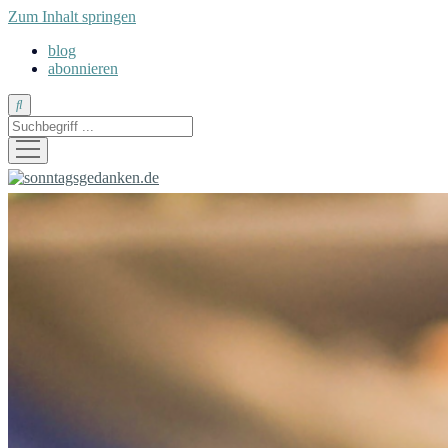
Zum Inhalt springen
blog
abonnieren
Suche
Menü
öffnen
sonntagsgedanken.de