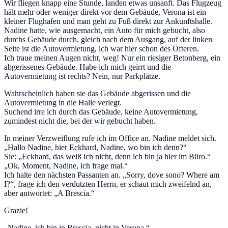
Wir fliegen knapp eine Stunde, landen etwas unsanft. Das Flugzeug
hält mehr oder weniger direkt vor dem Gebäude, Verona ist ein
kleiner Flughafen und man geht zu Fuß direkt zur Ankunftshalle.
Nadine hatte, wie ausgemacht, ein Auto für mich gebucht, also
durchs Gebäude durch, gleich nach dem Ausgang, auf der linken
Seite ist die Autovermietung, ich war hier schon des Öfteren.
Ich traue meinen Augen nicht, weg! Nur ein riesiger Betonberg, ein
abgerissenes Gebäude. Habe ich mich geirrt und die
Autovermietung ist rechts? Nein, nur Parkplätze.
Wahrscheinlich haben sie das Gebäude abgerissen und die
Autovermietung in die Halle verlegt.
Suchend irre ich durch das Gebäude, keine Autovermietung,
zumindest nicht die, bei der wir gebucht haben.
In meiner Verzweiflung rufe ich im Office an. Nadine meldet sich.
„Hallo Nadine, hier Eckhard, Nadine, wo bin ich denn?“
Sie: „Eckhard, das weiß ich nicht, denn ich bin ja hier im Büro.“
„Ok, Moment, Nadine, ich frage mal.“
Ich halte den nächsten Passanten an. „Sorry, dove sono? Where am
I?“, frage ich den verdutzten Herrn, er schaut mich zweifelnd an,
aber antwortet: „A Brescia.“
Grazie!
„Nadine, ich bin in Brescia, nicht in Verona.“