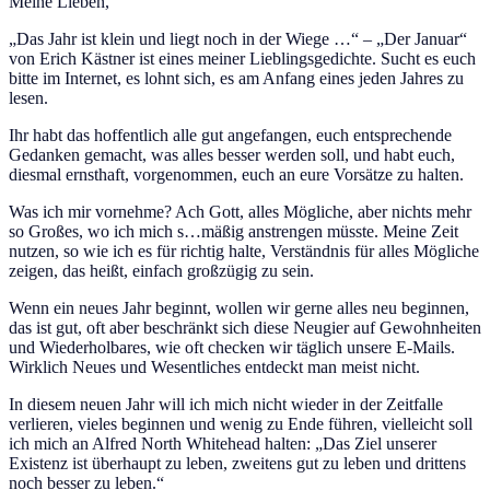
Meine Lieben,
„Das Jahr ist klein und liegt noch in der Wiege …“ – „Der Januar“
von Erich Kästner ist eines meiner Lieblingsgedichte. Sucht es euch
bitte im Internet, es lohnt sich, es am Anfang eines jeden Jahres zu
lesen.
Ihr habt das hoffentlich alle gut angefangen, euch entsprechende
Gedanken gemacht, was alles besser werden soll, und habt euch,
diesmal ernsthaft, vorgenommen, euch an eure Vorsätze zu halten.
Was ich mir vornehme? Ach Gott, alles Mögliche, aber nichts mehr
so Großes, wo ich mich s…mäßig anstrengen müsste. Meine Zeit
nutzen, so wie ich es für richtig halte, Verständnis für alles Mögliche
zeigen, das heißt, einfach großzügig zu sein.
Wenn ein neues Jahr beginnt, wollen wir gerne alles neu beginnen,
das ist gut, oft aber beschränkt sich diese Neugier auf Gewohnheiten
und Wiederholbares, wie oft checken wir täglich unsere E-Mails.
Wirklich Neues und Wesentliches entdeckt man meist nicht.
In diesem neuen Jahr will ich mich nicht wieder in der Zeitfalle
verlieren, vieles beginnen und wenig zu Ende führen, vielleicht soll
ich mich an Alfred North Whitehead halten: „Das Ziel unserer
Existenz ist überhaupt zu leben, zweitens gut zu leben und drittens
noch besser zu leben.“