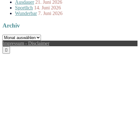
Ausdauer
21. Juni 2026
Sportlich
14. Juni 2026
Wunderbar
7. Juni 2026
Archiv
Archiv
Impressum - Disclaimer
Scroll
to
the
top