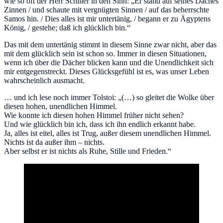
wie so oft der Herr Schiller in den Sinn: „Er stand auf seines Daches
Zinnen / und schaute mit vergnügten Sinnen / auf das beherrschte
Samos hin. / Dies alles ist mir untertänig, / begann er zu Ägyptens
König, / gestehe; daß ich glücklich bin.“
Das mit dem untertänig stimmt in diesem Sinne zwar nicht, aber das
mit dem glücklich sein ist schon so. Immer in diesen Situationen,
wenn ich über die Dächer blicken kann und die Unendlichkeit sich
mir entgegenstreckt. Dieses Glücksgefühl ist es, was unser Leben
wahrscheinlich ausmacht.
… und ich lese noch immer Tolstoi: „(…) so gleitet die Wolke über
diesen hohen, unendlichen Himmel.
Wie konnte ich diesen hohen Himmel früher nicht sehen?
Und wie glücklich bin ich, dass ich ihn endlich erkannt habe.
Ja, alles ist eitel, alles ist Trug, außer diesem unendlichen Himmel.
Nichts ist da außer ihm – nichts.
Aber selbst er ist nichts als Ruhe, Stille und Frieden.“