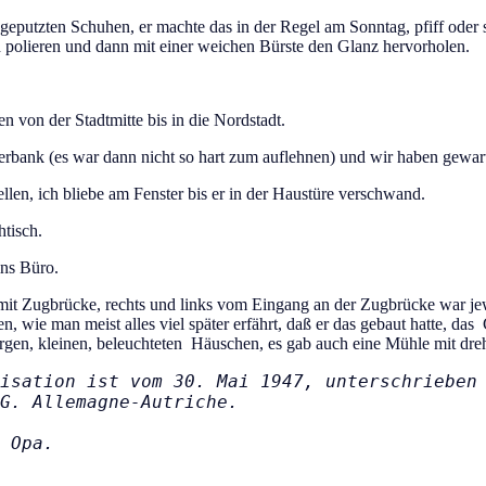
eputzten Schuhen, er machte das in der Regel am Sonntag, pfiff oder 
polieren und dann mit einer weichen Bürste den Glanz hervorholen.
 von der Stadtmitte bis in die Nordstadt.
terbank (es war dann nicht so hart zum auflehnen) und wir haben gewart
len, ich bliebe am Fenster bis er in der Haustüre verschwand.
tisch.
ins Büro.
h, mit Zugbrücke, rechts und links vom Eingang an der Zugbrücke war je
en, wie man meist alles viel später erfährt, daß er das gebaut hatte, da
 Bergen, kleinen, beleuchteten Häuschen, es gab auch eine Mühle mi
isation ist vom 30. Mai 1947, unterschrieben 
G. Allemagne-Autriche.
 Opa.