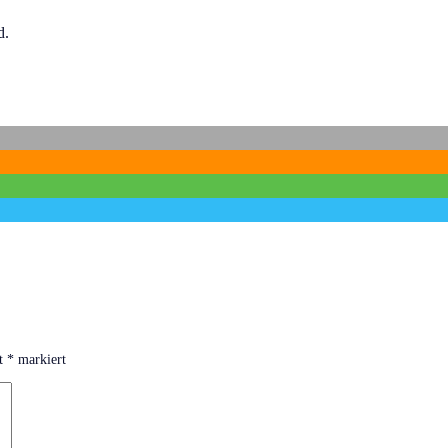
d.
it
*
markiert