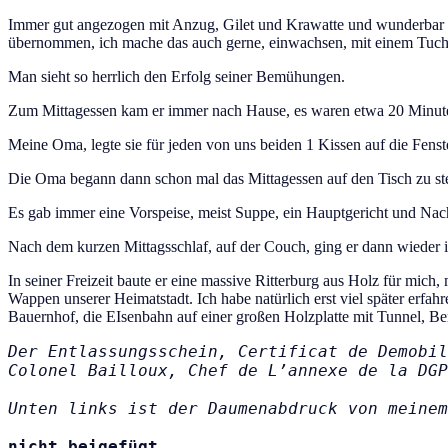
Immer gut angezogen mit Anzug, Gilet und Krawatte und wunderbar g
übernommen, ich mache das auch gerne, einwachsen, mit einem Tuch 
Man sieht so herrlich den Erfolg seiner Bemühungen.
Zum Mittagessen kam er immer nach Hause, es waren etwa 20 Minuten
Meine Oma, legte sie für jeden von uns beiden 1 Kissen auf die Fens
Die Oma begann dann schon mal das Mittagessen auf den Tisch zu stel
Es gab immer eine Vorspeise, meist Suppe, ein Hauptgericht und Nach
Nach dem kurzen Mittagsschlaf, auf der Couch, ging er dann wieder 
In seiner Freizeit baute er eine massive Ritterburg aus Holz für mic
Wappen unserer Heimatstadt. Ich habe natürlich erst viel später erfahr
Bauernhof, die EIsenbahn auf einer großen Holzplatte mit Tunnel,
Der Entlassungsschein, Certificat de Demobil
Colonel Bailloux, Chef de L’annexe de la DGP
Unten links ist der Daumenabdruck von meinem
nicht beigefügt