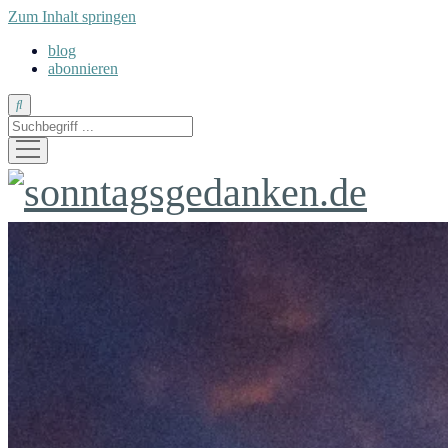
Zum Inhalt springen
blog
abonnieren
Suche
Menü
öffnen
sonntagsgedanken.de