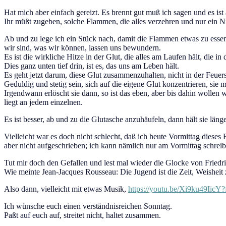
Hat mich aber einfach gereizt. Es brennt gut muß ich sagen und es i
Ihr müßt zugeben, solche Flammen, die alles verzehren und nur ein Ni
Ab und zu lege ich ein Stück nach, damit die Flammen etwas zu essen
wir sind, was wir können, lassen uns bewundern.
Es ist die wirkliche Hitze in der Glut, die alles am Laufen hält, die
Dies ganz unten tief drin, ist es, das uns am Leben hält.
Es geht jetzt darum, diese Glut zusammenzuhalten, nicht in der Feuersc
Geduldig und stetig sein, sich auf die eigene Glut konzentrieren, sie 
Irgendwann erlöscht sie dann, so ist das eben, aber bis dahin wollen 
liegt an jedem einzelnen.
Es ist besser, ab und zu die Glutasche anzuhäufeln, dann hält sie länge
Vielleicht war es doch nicht schlecht, daß ich heute Vormittag dies
aber nicht aufgeschrieben; ich kann nämlich nur am Vormittag schreib
Tut mir doch den Gefallen und lest mal wieder die Glocke von Friedrich
Wie meinte Jean-Jacques Rousseau: Die Jugend ist die Zeit, Weisheit z
Also dann, vielleicht mit etwas Musik,
https://youtu.be/Xi9ku49IicY?
Ich wünsche euch einen verständnisreichen Sonntag.
Paßt auf euch auf, streitet nicht, haltet zusammen.