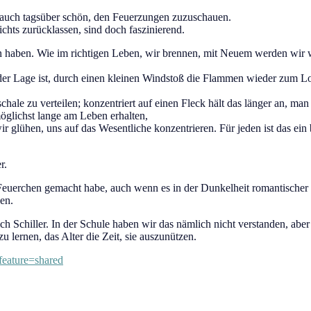
st auch tagsüber schön, den Feuerzungen zuzuschauen.
chts zurücklassen, sind doch faszinierend.
 haben. Wie im richtigen Leben, wir brennen, mit Neuem werden wir wie
 in der Lage ist, durch einen kleinen Windstoß die Flammen wieder zum L
hale zu verteilen; konzentriert auf einen Fleck hält das länger an, man 
möglichst lange am Leben erhalten,
wir glühen, uns auf das Wesentliche konzentrieren. Für jeden ist das ein
r.
es Feuerchen gemacht habe, auch wenn es in der Dunkelheit romantischer
en.
 Schiller. In der Schule haben wir das nämlich nicht verstanden, aber je
u lernen, das Alter die Zeit, sie auszunützen.
feature=shared