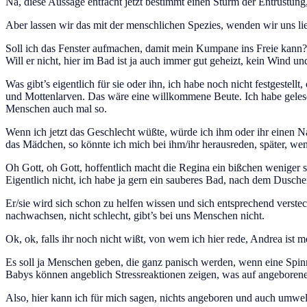
Na, diese Aussage entfacht jetzt bestimmt einen Sturm der Entrüstun
Aber lassen wir das mit der menschlichen Spezies, wenden wir uns li
Soll ich das Fenster aufmachen, damit mein Kumpane ins Freie kann?
Will er nicht, hier im Bad ist ja auch immer gut geheizt, kein Wind u
Was gibt’s eigentlich für sie oder ihn, ich habe noch nicht festgestel
und Mottenlarven. Das wäre eine willkommene Beute. Ich habe gelese
Menschen auch mal so.
Wenn ich jetzt das Geschlecht wüßte, würde ich ihm oder ihr einen Na
das Mädchen, so könnte ich mich bei ihm/ihr herausreden, später, w
Oh Gott, oh Gott, hoffentlich macht die Regina ein bißchen weniger s
Eigentlich nicht, ich habe ja gern ein sauberes Bad, nach dem Dusc
Er/sie wird sich schon zu helfen wissen und sich entsprechend versteck
nachwachsen, nicht schlecht, gibt’s bei uns Menschen nicht.
Ok, ok, falls ihr noch nicht wißt, von wem ich hier rede, Andrea ist
Es soll ja Menschen geben, die ganz panisch werden, wenn eine Spinne
Babys können angeblich Stressreaktionen zeigen, was auf angeboren
Also, hier kann ich für mich sagen, nichts angeboren und auch umwelt