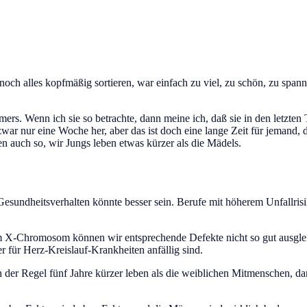
 noch alles kopfmäßig sortieren, war einfach zu viel, zu schön, zu spa
rs. Wenn ich sie so betrachte, dann meine ich, daß sie in den letzten 
t zwar nur eine Woche her, aber das ist doch eine lange Zeit für jemand,
en auch so, wir Jungs leben etwas kürzer als die Mädels.
ndheitsverhalten könnte besser sein. Berufe mit höherem Unfallrisiko,
inem X-Chromosom können wir entsprechende Defekte nicht so gut ausgl
r für Herz-Kreislauf-Krankheiten anfällig sind.
 der Regel fünf Jahre kürzer leben als die weiblichen Mitmenschen, da