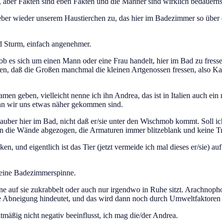
g, aber Fakten sind eben Fakten und die Männer sind wirklich bedauern
eber wieder unserem Haustierchen zu, das hier im Badezimmer so über d
nd Sturm, einfach angenehmer.
lt, ob es sich um einen Mann oder eine Frau handelt, hier im Bad zu fre
n, daß die Großen manchmal die kleinen Artgenossen fressen, also Ka
men geben, vielleicht nenne ich ihn Andrea, das ist in Italien auch e
enn wir uns etwas näher gekommen sind.
auber hier im Bad, nicht daß er/sie unter den Wischmob kommt. Soll ic
hen die Wände abgezogen, die Armaturen immer blitzeblank und keine 
en, und eigentlich ist das Tier (jetzt vermeide ich mal dieses er/sie) a
 meine Badezimmerspinne.
 auf sie zukrabbelt oder auch nur irgendwo in Ruhe sitzt. Arachnophobi
e Abneigung hindeutet, und das wird dann noch durch Umweltfaktoren v
mäßig nicht negativ beeinflusst, ich mag die/der Andrea.