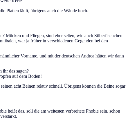
swerte Kerle.
ie Platten läuft, übrigens auch die Wände hoch.
ssen? Mücken und Fliegen, sind eher selten, wie auch Silberfischchen
nnibalen, war ja früher in verschiedenen Gegenden bei den
in männlicher Vorname, und mit der deutschen Andrea hätten wir dann
h ihr das sagen?
Tropfen auf dem Boden!
uf seinen acht Beinen relativ schnell. Übrigens können die Beine sogar
e heißt das, soll die am weitesten verbreitete Phobie sein, schon
erstärkt.